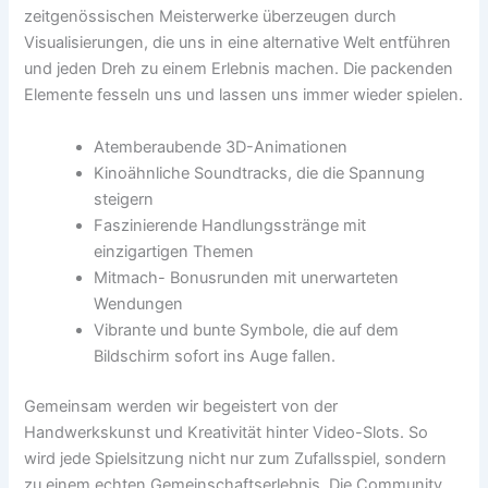
zeitgenössischen Meisterwerke überzeugen durch
Visualisierungen, die uns in eine alternative Welt entführen
und jeden Dreh zu einem Erlebnis machen. Die packenden
Elemente fesseln uns und lassen uns immer wieder spielen.
Atemberaubende 3D-Animationen
Kinoähnliche Soundtracks, die die Spannung
steigern
Faszinierende Handlungsstränge mit
einzigartigen Themen
Mitmach- Bonusrunden mit unerwarteten
Wendungen
Vibrante und bunte Symbole, die auf dem
Bildschirm sofort ins Auge fallen.
Gemeinsam werden wir begeistert von der
Handwerkskunst und Kreativität hinter Video-Slots. So
wird jede Spielsitzung nicht nur zum Zufallsspiel, sondern
zu einem echten Gemeinschaftserlebnis. Die Community,