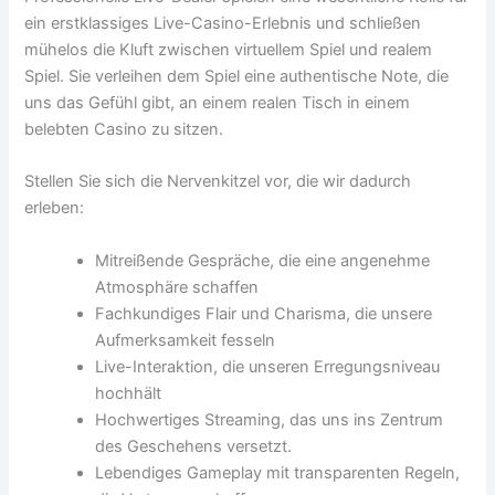
ein erstklassiges Live-Casino-Erlebnis und schließen
mühelos die Kluft zwischen virtuellem Spiel und realem
Spiel. Sie verleihen dem Spiel eine authentische Note, die
uns das Gefühl gibt, an einem realen Tisch in einem
belebten Casino zu sitzen.
Stellen Sie sich die Nervenkitzel vor, die wir dadurch
erleben:
Mitreißende Gespräche, die eine angenehme
Atmosphäre schaffen
Fachkundiges Flair und Charisma, die unsere
Aufmerksamkeit fesseln
Live-Interaktion, die unseren Erregungsniveau
hochhält
Hochwertiges Streaming, das uns ins Zentrum
des Geschehens versetzt.
Lebendiges Gameplay mit transparenten Regeln,