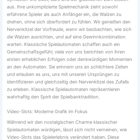
aus. Ihre unkomplizierte Spielmechanik zieht sowohl
erfahrene Spieler als auch Anfänger ein, die Walzen zu
drehen, ohne sich überfordert zu fühlen. Wir genießen den
Nervenkitzel der Vorfreude, wenn wir beobachten, wie sich
die Walzen ausrichten, und auf eine Gewinnkombination
warten. Klassische Spielautomaten schaffen auch ein
Gemeinschaftsgefühl; viele von uns berichten von ihren
ersten erheblichen Erfolgen oder denkwürdigen Momenten
an den Automaten. Sie erinnern uns an schlichtere Zeiten
und erlauben es uns, uns mit unseren Ursprüngen zu
identifizieren und gleichzeitig den Nervenkitzel des Zufalls
zu erleben. Klassische Spielautomaten repräsentieren
wahrhaftig den Spirit der Spielbanktradition.
Video-Slots: Moderne Grafik im Fokus
Während wir den nostalgischen Charme klassischer
Spielautomaten würdigen, lässt sich nicht verneinen, wie
Video-Slots das Spielerlebnis verändert haben. Diese