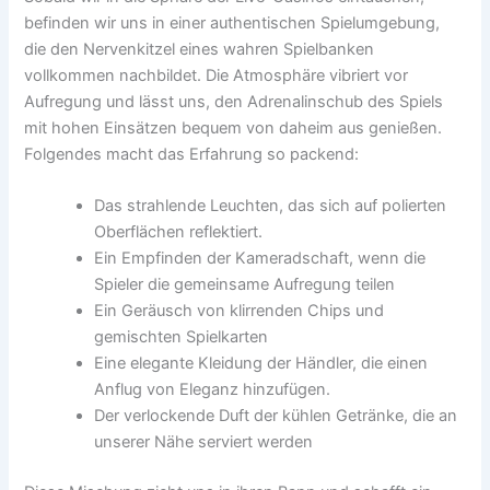
befinden wir uns in einer authentischen Spielumgebung,
die den Nervenkitzel eines wahren Spielbanken
vollkommen nachbildet. Die Atmosphäre vibriert vor
Aufregung und lässt uns, den Adrenalinschub des Spiels
mit hohen Einsätzen bequem von daheim aus genießen.
Folgendes macht das Erfahrung so packend:
Das strahlende Leuchten, das sich auf polierten
Oberflächen reflektiert.
Ein Empfinden der Kameradschaft, wenn die
Spieler die gemeinsame Aufregung teilen
Ein Geräusch von klirrenden Chips und
gemischten Spielkarten
Eine elegante Kleidung der Händler, die einen
Anflug von Eleganz hinzufügen.
Der verlockende Duft der kühlen Getränke, die an
unserer Nähe serviert werden