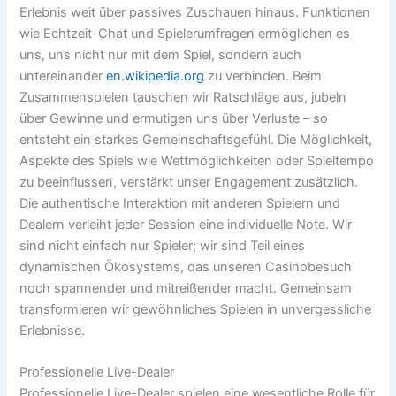
Erlebnis weit über passives Zuschauen hinaus. Funktionen
wie Echtzeit-Chat und Spielerumfragen ermöglichen es
uns, uns nicht nur mit dem Spiel, sondern auch
untereinander
en.wikipedia.org
zu verbinden. Beim
Zusammenspielen tauschen wir Ratschläge aus, jubeln
über Gewinne und ermutigen uns über Verluste – so
entsteht ein starkes Gemeinschaftsgefühl. Die Möglichkeit,
Aspekte des Spiels wie Wettmöglichkeiten oder Spieltempo
zu beeinflussen, verstärkt unser Engagement zusätzlich.
Die authentische Interaktion mit anderen Spielern und
Dealern verleiht jeder Session eine individuelle Note. Wir
sind nicht einfach nur Spieler; wir sind Teil eines
dynamischen Ökosystems, das unseren Casinobesuch
noch spannender und mitreißender macht. Gemeinsam
transformieren wir gewöhnliches Spielen in unvergessliche
Erlebnisse.
Professionelle Live-Dealer
Professionelle Live-Dealer spielen eine wesentliche Rolle für