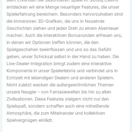
entdecken wir eine Menge neuartiger Features, die unser
Spielerfahrung bereichern. Besonders hervorzuheben sind
die immersiven 3D-Grafiken, die uns in fesselnde
Geschichten ziehen und jeden Dreh zu einem Abenteuer
machen. Auch die interaktiven Bonusrunden erfreuen uns,
in denen wir Optionen treffen können, die den
Spielgeschehen beeinflussen und uns so das Gefühl
geben, unser Schicksal selbst in der Hand zu haben. Die
Live-Dealer-Integration bringt zudem eine interaktive
Komponente in unser Spielerlebnis und verbindet uns in
Echtzeit mit lebendigen Dealern und anderen Spielern.
Nicht zuletzt wecken die außergewöhnlichen Themen
unsere Neugier – von Fantasiewelten bis hin zu alten
Zivilisationen. Diese Features steigern nicht nur den
Spielspaß, sondern schaffen auch eine mitreißende
Atmosphäre, die zum Miteinander und kollektiven
Spielvergnügen einlädt.