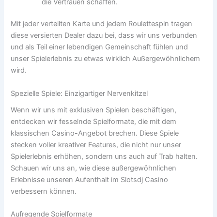
die Vertrauen schaffen.
Mit jeder verteilten Karte und jedem Roulettespin tragen
diese versierten Dealer dazu bei, dass wir uns verbunden
und als Teil einer lebendigen Gemeinschaft fühlen und
unser Spielerlebnis zu etwas wirklich Außergewöhnlichem
wird.
Spezielle Spiele: Einzigartiger Nervenkitzel
Wenn wir uns mit exklusiven Spielen beschäftigen,
entdecken wir fesselnde Spielformate, die mit dem
klassischen Casino-Angebot brechen. Diese Spiele
stecken voller kreativer Features, die nicht nur unser
Spielerlebnis erhöhen, sondern uns auch auf Trab halten.
Schauen wir uns an, wie diese außergewöhnlichen
Erlebnisse unseren Aufenthalt im Slotsdj Casino
verbessern können.
Aufregende Spielformate