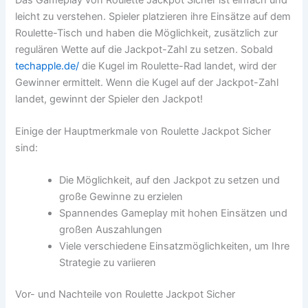
leicht zu verstehen. Spieler platzieren ihre Einsätze auf dem
Roulette-Tisch und haben die Möglichkeit, zusätzlich zur
regulären Wette auf die Jackpot-Zahl zu setzen. Sobald
techapple.de/
die Kugel im Roulette-Rad landet, wird der
Gewinner ermittelt. Wenn die Kugel auf der Jackpot-Zahl
landet, gewinnt der Spieler den Jackpot!
Einige der Hauptmerkmale von Roulette Jackpot Sicher
sind:
Die Möglichkeit, auf den Jackpot zu setzen und
große Gewinne zu erzielen
Spannendes Gameplay mit hohen Einsätzen und
großen Auszahlungen
Viele verschiedene Einsatzmöglichkeiten, um Ihre
Strategie zu variieren
Vor- und Nachteile von Roulette Jackpot Sicher