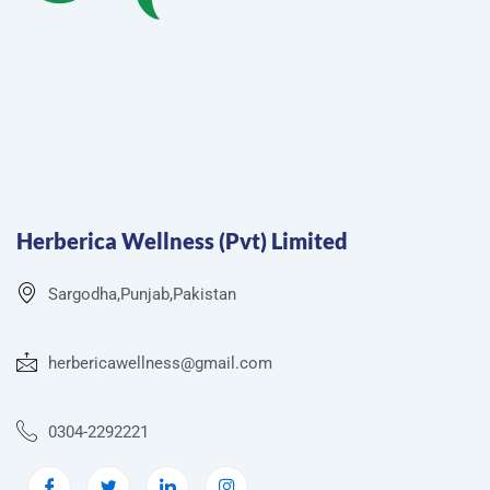
Herberica Wellness (Pvt) Limited
Sargodha,Punjab,Pakistan
herbericawellness@gmail.com
0304-2292221