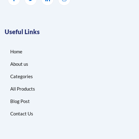
Useful Links
Home
About us
Categories
All Products
Blog Post
Contact Us