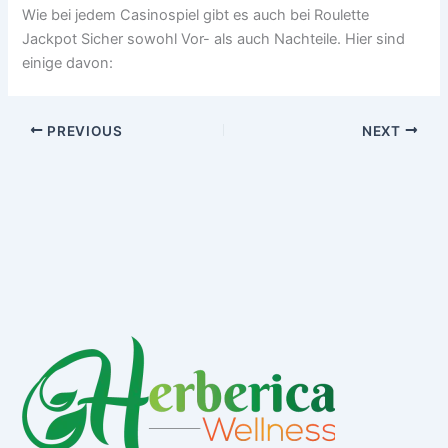
Wie bei jedem Casinospiel gibt es auch bei Roulette
Jackpot Sicher sowohl Vor- als auch Nachteile. Hier sind
einige davon:
PREVIOUS
NEXT