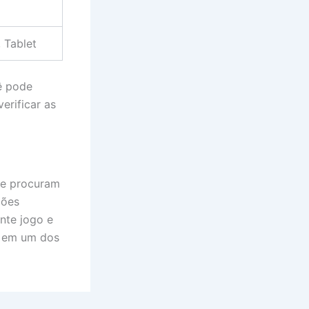
 Tablet
ê pode
erificar as
ue procuram
ções
nte jogo e
r em um dos