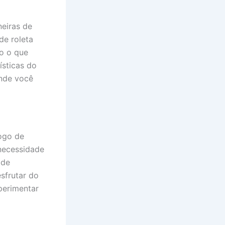
eiras de
de roleta
o o que
ísticas do
nde você
jogo de
 necessidade
 de
sfrutar do
perimentar