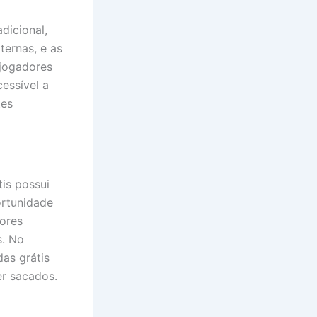
dicional,
ternas, e as
 jogadores
essível a
tes
is possui
ortunidade
dores
s. No
as grátis
er sacados.