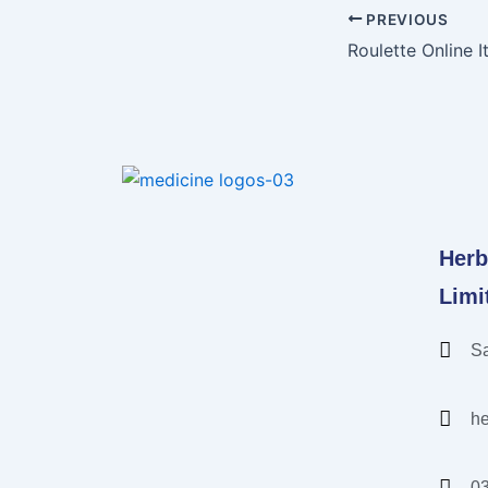
PREVIOUS
Herb
Limi
Sa
he
0