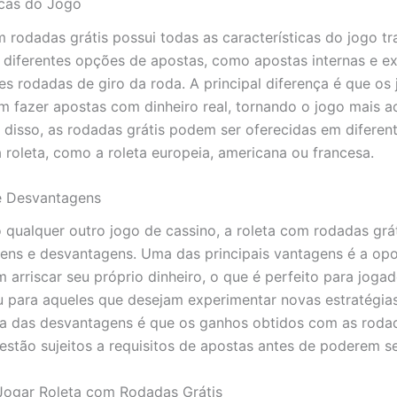
icas do Jogo
 rodadas grátis possui todas as características do jogo tra
s diferentes opções de apostas, como apostas internas e ex
s rodadas de giro da roda. A principal diferença é que os
m fazer apostas com dinheiro real, tornando o jogo mais ac
 disso, as rodadas grátis podem ser oferecidas em diferen
a roleta, como a roleta europeia, americana ou francesa.
e Desvantagens
qualquer outro jogo de cassino, a roleta com rodadas grát
ens e desvantagens. Uma das principais vantagens é a op
m arriscar seu próprio dinheiro, o que é perfeito para joga
ou para aqueles que desejam experimentar novas estratégia
a das desvantagens é que os ganhos obtidos com as rodad
estão sujeitos a requisitos de apostas antes de poderem s
Jogar Roleta com Rodadas Grátis