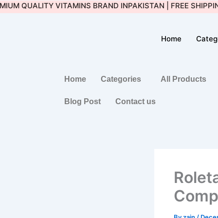
UM QUALITY VITAMINS BRAND IN
Skip
PAKISTAN | FREE SHIPPING
to
content
Home
Categ
Home
Categories
All Products
Blog Post
Contact us
Rolet
Compl
By
zain
/
Dece