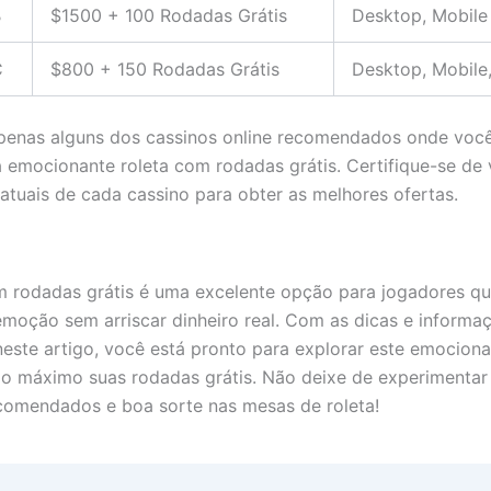
B
$1500 + 100 Rodadas Grátis
Desktop, Mobile
C
$800 + 150 Rodadas Grátis
Desktop, Mobile,
penas alguns dos cassinos online recomendados onde voc
a emocionante roleta com rodadas grátis. Certifique-se de v
tuais de cada cassino para obter as melhores ofertas.
m rodadas grátis é uma excelente opção para jogadores q
emoção sem arriscar dinheiro real. Com as dicas e informa
neste artigo, você está pronto para explorar este emociona
ao máximo suas rodadas grátis. Não deixe de experimenta
comendados e boa sorte nas mesas de roleta!