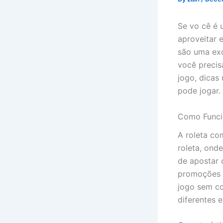
Se vo cê é 
aproveitar 
são uma exc
você precis
jogo, dicas
pode jogar.
Como Funci
A roleta co
roleta, ond
de apostar 
promoções e
jogo sem co
diferentes 