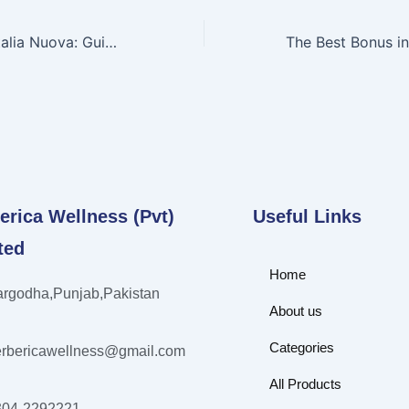
Roulette Online Italia Nuova: Guida Completa al Gioco
erica Wellness (Pvt)
Useful Links
ted
Home
rgodha,Punjab,Pakistan
About us
Categories
rbericawellness@gmail.com
All Products
304-2292221