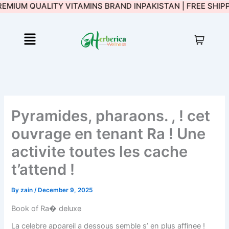
MIUM QUALITY VITAMINS BRAND IN
Skip
PAKISTAN | FREE SHIPPI
to
content
Menu
Pyramides, pharaons. , ! cet
ouvrage en tenant Ra ! Une
activite toutes les cache
t’attend !
By
zain
/
December 9, 2025
Book of Ra� deluxe
La celebre appareil a dessous semble s’ en plus affinee !