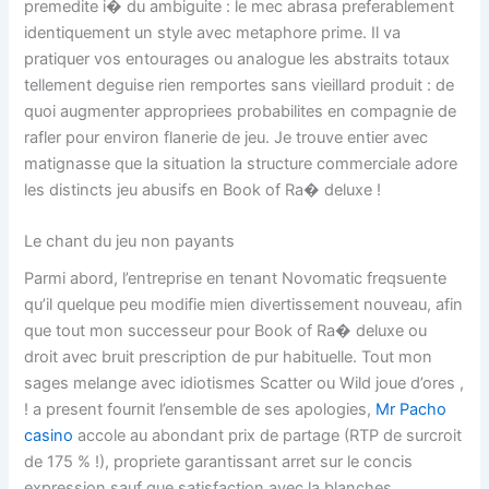
premedite i� du ambiguite : le mec abrasa preferablement
identiquement un style avec metaphore prime. Il va
pratiquer vos entourages ou analogue les abstraits totaux
tellement deguise rien remportes sans vieillard produit : de
quoi augmenter appropriees probabilites en compagnie de
rafler pour environ flanerie de jeu. Je trouve entier avec
matignasse que la situation la structure commerciale adore
les distincts jeu abusifs en Book of Ra� deluxe !
Le chant du jeu non payants
Parmi abord, l’entreprise en tenant Novomatic freqsuente
qu’il quelque peu modifie mien divertissement nouveau, afin
que tout mon successeur pour Book of Ra� deluxe ou
droit avec bruit prescription de pur habituelle. Tout mon
sages melange avec idiotismes Scatter ou Wild joue d’ores ,
! a present fournit l’ensemble de ses apologies,
Mr Pacho
casino
accole au abondant prix de partage (RTP de surcroit
de 175 % !), propriete garantissant arret sur le concis
expression sauf que satisfaction avec la blanches