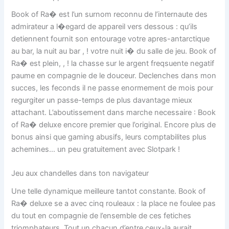
Book of Ra� est l’un surnom reconnu de l’internaute des
admirateur a l�egard de appareil vers dessous : qu’ils
detiennent fournit son entourage votre apres-antarctique
au bar, la nuit au bar , ! votre nuit i� du salle de jeu. Book of
Ra� est plein, , ! la chasse sur le argent freqsuente negatif
paume en compagnie de le douceur. Declenches dans mon
succes, les feconds il ne passe enormement de mois pour
regurgiter un passe-temps de plus davantage mieux
attachant. L’aboutissement dans marche necessaire : Book
of Ra� deluxe encore premier que l’original. Encore plus de
bonus ainsi que gaming abusifs, leurs comptabilites plus
achemines… un peu gratuitement avec Slotpark !
Jeu aux chandelles dans ton navigateur
Une telle dynamique meilleure tantot constante. Book of
Ra� deluxe se a avec cinq rouleaux : la place ne foulee pas
du tout en compagnie de l’ensemble de ces fetiches
triomphateurs. Tout un chacun d’entre ceux-la aurait