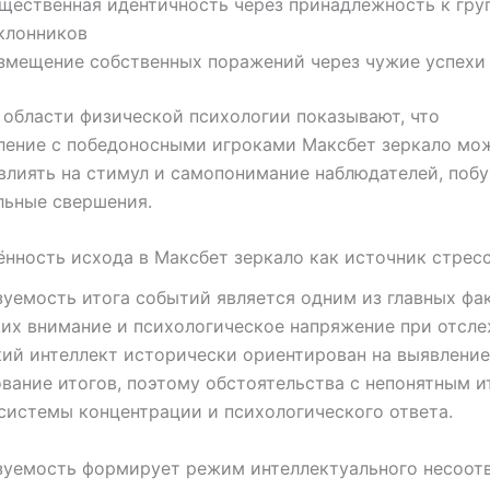
щественная идентичность через принадлежность к гру
клонников
змещение собственных поражений через чужие успехи
 области физической психологии показывают, что
ление с победоносными игроками Максбет зеркало мо
влиять на стимул и самопонимание наблюдателей, побу
льные свершения.
нность исхода в Максбет зеркало как источник стрес
уемость итога событий является одним из главных фа
их внимание и психологическое напряжение при отсле
ий интеллект исторически ориентирован на выявление
вание итогов, поэтому обстоятельства с непонятным и
системы концентрации и психологического ответа.
зуемость формирует режим интеллектуального несоотв