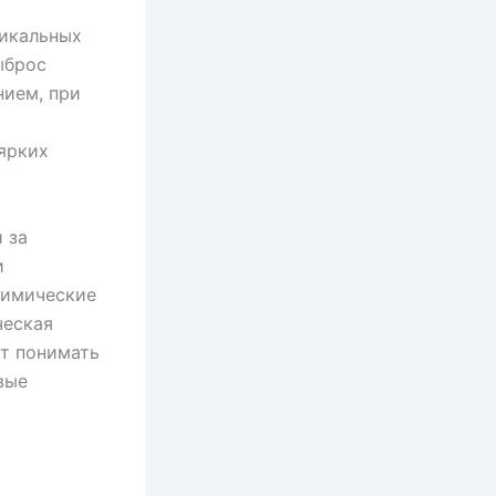
дикальных
ыброс
нием, при
ярких
 за
и
химические
ческая
ет понимать
вые