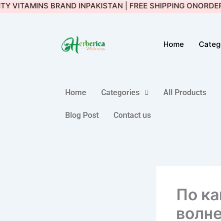
TAMINS BRAND IN
Skip
PAKISTAN | FREE SHIPPING ON
ORDERS OV
to
content
Home
Categ
Home
Categories
All Products
Blog Post
Contact us
По ка
волне