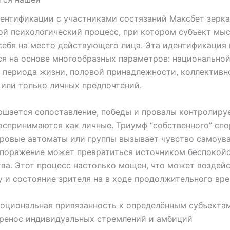
ентификации с участниками состязаний Максбет зерка
ой психологический процесс, при котором субъект мы
ебя на место действующего лица. Эта идентификация
я на основе многообразных параметров: национально
 периода жизни, половой принадлежности, коллективн
или только личных предпочтений.
ршается сопоставление, победы и провалы контролиру
оспринимаются как личные. Триумф “собственного” сп
ровые автоматы или группы вызывает чувство самоув
 поражение может превратиться источником беспокойс
ва. Этот процесс настолько мощен, что может воздейс
 и состояние зрителя на в ходе продолжительного вре
оциональная привязанность к определённым субъекта
ренос индивидуальных стремлений и амбиций