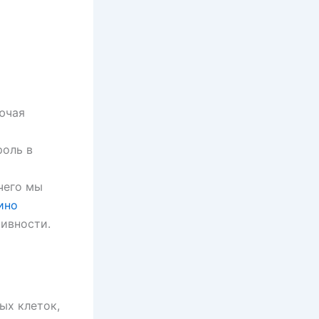
лючая
роль в
чего мы
ино
ивности.
ых клеток,