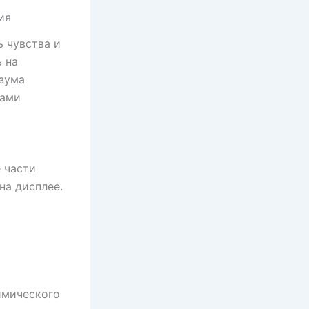
ия
 чувства и
 на
азума
ками
 части
на дисплее.
имического