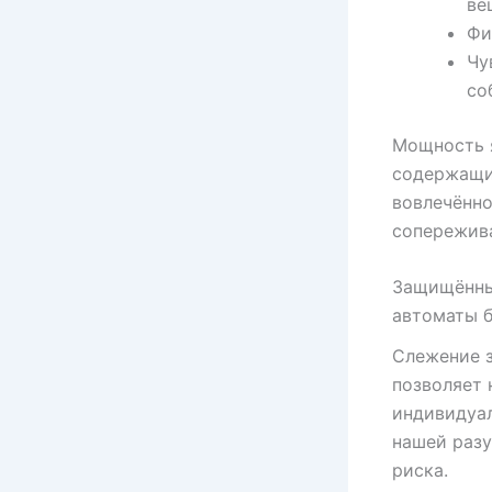
ве
Фи
Чу
со
Мощность я
содержащих
вовлечённо
сопережив
Защищённы
автоматы б
Слежение 
позволяет 
индивидуал
нашей разу
риска.