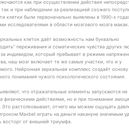
лючаются как при осуществлении действия непосредс
 так и при наблюдении за реализацией схожего поступ
ти клетки были первоначально выявлены в 1990-х года
ми исследователями в области мозгового мозга макак.
ркальных клеток даёт возможность нам буквально
одить” переживания и соматические чувства других лю
за индивидом, который пребывает в режиме напряжен
ва, наш мозг включает те же самые участки, что и у
мого. Нейронная зеркальная комплекс создаёт основу
ного понимания чужого психологического состояния.
ыявляют, что отражательные элементы запускаются не
а физическими действиями, но и при понимании эмоц
 Это растолковывает, отчего мы можем ощущать давл
игроком Maxbet играть на деньги накануне значимым у
 восторг от внешней триумфа.