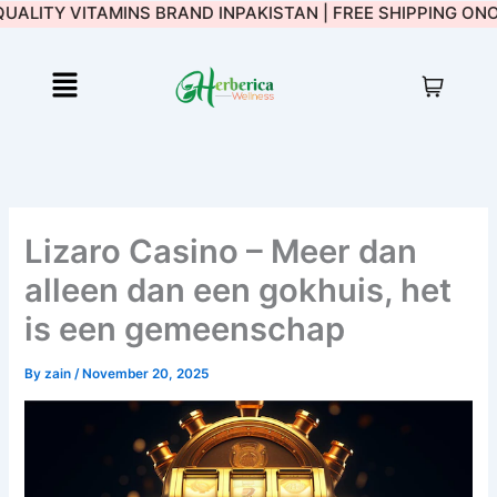
TY VITAMINS BRAND IN
Skip
PAKISTAN | FREE SHIPPING ON
ORDER
to
content
Menu
Lizaro Casino – Meer dan
alleen dan een gokhuis, het
is een gemeenschap
By
zain
/
November 20, 2025