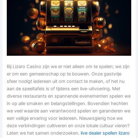
Bij Lizaro Casino zijn we er niet alleen om te spelen; we zijn
er om een gemeenschap op te bouwen. Onze gastvrije
sfeer nodigt iedereen uit om contact te maken, of het nu
aan de speeltafels is of tijdens een live-uitvoering. Met
diverse restaurants en spannende evenementen spelen we
in op alle smaken en belangstellingen. Bovendien hechten
we veel waarde aan verantwoord spelen en garanderen we
een veilige ervaring voor iedereen. Nieuwsgierig hoe we
deze verbindingen cultiveren en onze lokale cultuur vieren?
Laten we het samen onderzoeken.
live dealer spellen lizaro