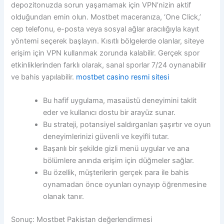
depozitonuzda sorun yaşamamak için VPN’nizin aktif
olduğundan emin olun. Mostbet maceranıza, ‘One Click,’
cep telefonu, e-posta veya sosyal ağlar aracılığıyla kayıt
yöntemi seçerek başlayın. Kısıtlı bölgelerde olanlar, siteye
erişim için VPN kullanmak zorunda kalabilir. Gerçek spor
etkinliklerinden farklı olarak, sanal sporlar 7/24 oynanabilir
ve bahis yapılabilir.
mostbet casino resmi sitesi
Bu hafif uygulama, masaüstü deneyimini taklit
eder ve kullanıcı dostu bir arayüz sunar.
Bu strateji, potansiyel saldırganları şaşırtır ve oyun
deneyimlerinizi güvenli ve keyifli tutar.
Başarılı bir şekilde gizli menü uygular ve ana
bölümlere anında erişim için düğmeler sağlar.
Bu özellik, müşterilerin gerçek para ile bahis
oynamadan önce oyunları oynayıp öğrenmesine
olanak tanır.
Sonuç: Mostbet Pakistan değerlendirmesi