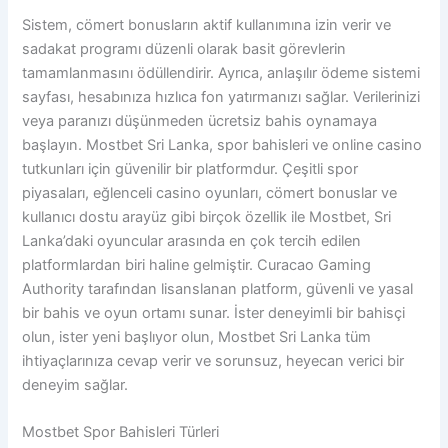
Sistem, cömert bonusların aktif kullanımına izin verir ve
sadakat programı düzenli olarak basit görevlerin
tamamlanmasını ödüllendirir. Ayrıca, anlaşılır ödeme sistemi
sayfası, hesabınıza hızlıca fon yatırmanızı sağlar. Verilerinizi
veya paranızı düşünmeden ücretsiz bahis oynamaya
başlayın. Mostbet Sri Lanka, spor bahisleri ve online casino
tutkunları için güvenilir bir platformdur. Çeşitli spor
piyasaları, eğlenceli casino oyunları, cömert bonuslar ve
kullanıcı dostu arayüz gibi birçok özellik ile Mostbet, Sri
Lanka’daki oyuncular arasında en çok tercih edilen
platformlardan biri haline gelmiştir. Curacao Gaming
Authority tarafından lisanslanan platform, güvenli ve yasal
bir bahis ve oyun ortamı sunar. İster deneyimli bir bahisçi
olun, ister yeni başlıyor olun, Mostbet Sri Lanka tüm
ihtiyaçlarınıza cevap verir ve sorunsuz, heyecan verici bir
deneyim sağlar.
Mostbet Spor Bahisleri Türleri