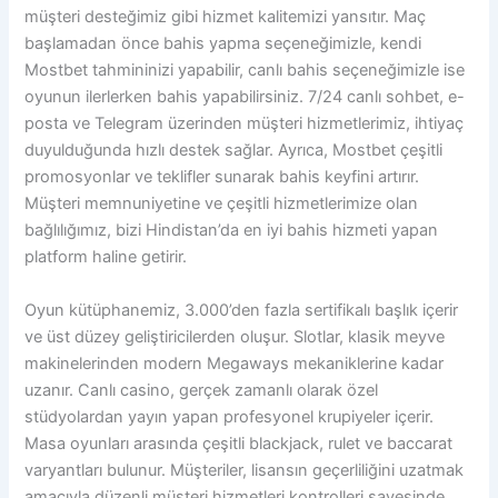
müşteri desteğimiz gibi hizmet kalitemizi yansıtır. Maç
başlamadan önce bahis yapma seçeneğimizle, kendi
Mostbet tahmininizi yapabilir, canlı bahis seçeneğimizle ise
oyunun ilerlerken bahis yapabilirsiniz. 7/24 canlı sohbet, e-
posta ve Telegram üzerinden müşteri hizmetlerimiz, ihtiyaç
duyulduğunda hızlı destek sağlar. Ayrıca, Mostbet çeşitli
promosyonlar ve teklifler sunarak bahis keyfini artırır.
Müşteri memnuniyetine ve çeşitli hizmetlerimize olan
bağlılığımız, bizi Hindistan’da en iyi bahis hizmeti yapan
platform haline getirir.
Oyun kütüphanemiz, 3.000’den fazla sertifikalı başlık içerir
ve üst düzey geliştiricilerden oluşur. Slotlar, klasik meyve
makinelerinden modern Megaways mekaniklerine kadar
uzanır. Canlı casino, gerçek zamanlı olarak özel
stüdyolardan yayın yapan profesyonel krupiyeler içerir.
Masa oyunları arasında çeşitli blackjack, rulet ve baccarat
varyantları bulunur. Müşteriler, lisansın geçerliliğini uzatmak
amacıyla düzenli müşteri hizmetleri kontrolleri sayesinde