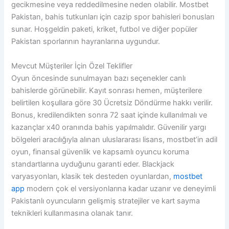
gecikmesine veya reddedilmesine neden olabilir. Mostbet
Pakistan, bahis tutkunları için cazip spor bahisleri bonusları
sunar. Hoşgeldin paketi, kriket, futbol ve diğer popüler
Pakistan sporlarının hayranlarına uygundur.
Mevcut Müşteriler İçin Özel Teklifler
Oyun öncesinde sunulmayan bazı seçenekler canlı
bahislerde görünebilir. Kayıt sonrası hemen, müşterilere
belirtilen koşullara göre 30 Ücretsiz Döndürme hakkı verilir.
Bonus, kredilendikten sonra 72 saat içinde kullanılmalı ve
kazançlar x40 oranında bahis yapılmalıdır. Güvenilir yargı
bölgeleri aracılığıyla alınan uluslararası lisans, mostbet’in adil
oyun, finansal güvenlik ve kapsamlı oyuncu koruma
standartlarına uyduğunu garanti eder. Blackjack
varyasyonları, klasik tek desteden oyunlardan,
mostbet
app
modern çok el versiyonlarına kadar uzanır ve deneyimli
Pakistanlı oyuncuların gelişmiş stratejiler ve kart sayma
teknikleri kullanmasına olanak tanır.