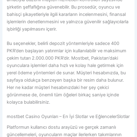
şirketin şeffaflığına güvenebilir. Bu prosedür, oyuncu ve
bahisçi şikayetleriyle ilgili kararların incelenmesini, finansal
işlemlerin denetlenmesini ve yalnızca güvenilir sağlayıcılarla
işbirliği yapılmasını içerir.
Bu seçenekler, belirli depozit yöntemleriyle sadece 400
PKR’den başlayan yatırımlar için kullanılabilir ve maksimum
çekim tutarı 2.000.000 PKR’dir. Mostbet, Pakistan’daki
oyunculara işlemleri daha hızlı ve kolay hale getirmek için
yerel ödeme yöntemleri de sunar. Müşteri hesabınızda, bu
sayfaya oldukça benzeyen başka bir resim daha bulunur.
Her ne kadar müşteri hesabınızdaki her şey çekici
görünmese de, önemli tüm öğeleri birkaç saniye içinde
kolayca bulabilirsiniz.
mostbet Casino Oyunları – En İyi Slotlar ve EğlencelerSlotlar
Platformun kullanıcı dostu arayüzü ve gerçek zamanlı
güncellemeleri, oyuncuların maçlar ilerlerken takımlarının