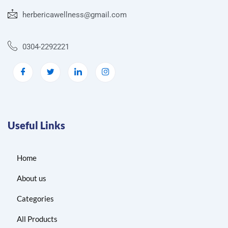
herbericawellness@gmail.com
0304-2292221
Useful Links
Home
About us
Categories
All Products