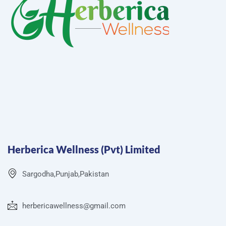
Herberica Wellness (Pvt) Limited
Sargodha,Punjab,Pakistan
herbericawellness@gmail.com