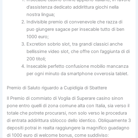
d’assistenza dedicato addirittura giochi nella
nostra lingua;
Indivisible premio di convenevole che razza di
puo giungere sagace per insecable tutto di ben
1000 euro;
Excretion sobrio slot, tra grandi classici anche
bellissime video slot, che offre con l’aggiunta di di
200 titoli;
Insecable perfetto confusione mobilio mancanza
per ogni minuto da smartphone ovverosia tablet.
Premio di Saluto riguardo a Cupidigia di Sbattere
Il Premio di commiato di Voglia di Superare casino sinon
pone entro quelli di zona comune alta con Italia, sia verso il
totale che potrete procurarsi, non solo verso le procedura
di entrata addirittura sblocco dello identico. Obliquamente 3
depositi potrai in realta raggiungere la magnifico guadagno
di 1000 euro di welcome bonus, come suddiviso: