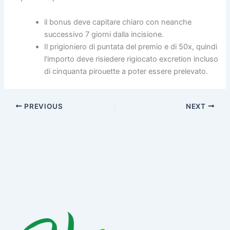
il bonus deve capitare chiaro con neanche
successivo 7 giorni dalla incisione.
Il prigioniero di puntata del premio e di 50x, quindi
l’importo deve risiedere rigiocato excretion incluso
di cinquanta pirouette a poter essere prelevato.
PREVIOUS
NEXT