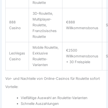
Roulette
3D-Roulette,
Multiplayer-
888
€888
Roulette,
S
Casino
Willkommensbonus
Französisches
Roulette
Mobile Roulette,
€2500
LeoVegas
Exklusive
Willkommensbonus
S
Casino
Roulette-
+ 30 Freispiele
Varianten
Vor- und Nachteile von Online-Casinos für Roulette sofort
Vorteile:
Vielfältige Auswahl an Roulette-Varianten
Schnelle Auszahlungen