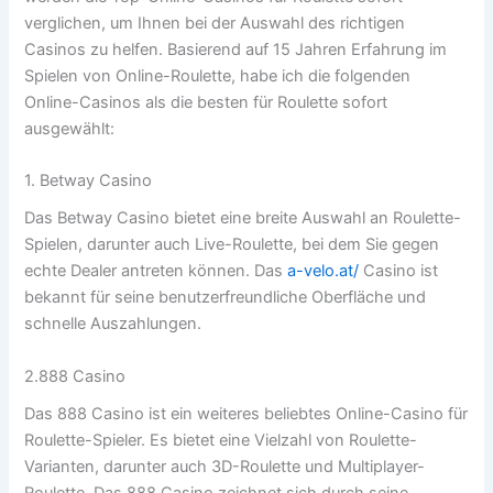
verglichen, um Ihnen bei der Auswahl des richtigen
Casinos zu helfen. Basierend auf 15 Jahren Erfahrung im
Spielen von Online-Roulette,
habe ich die folgenden
Online-Casinos als die besten für Roulette sofort
ausgewählt:
1. Betway Casino
Das Betway Casino bietet eine breite Auswahl an Roulette-
Spielen, darunter auch Live-Roulette, bei dem Sie gegen
echte Dealer antreten können. Das
a-velo.at/
Casino ist
bekannt für seine benutzerfreundliche Oberfläche und
schnelle Auszahlungen.
2.888 Casino
Das 888 Casino ist ein weiteres beliebtes Online-Casino für
Roulette-Spieler. Es bietet eine Vielzahl von Roulette-
Varianten, darunter auch 3D-Roulette und Multiplayer-
Roulette. Das 888 Casino zeichnet sich durch seine