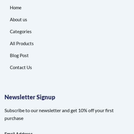
Home
About us
Categories
All Products
Blog Post
Contact Us
Newsletter Signup
Subscribe to our newsletter and get 10% off your first
purchase
Email Address