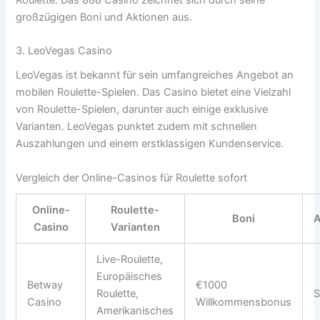
großzügigen Boni und Aktionen aus.
3. LeoVegas Casino
LeoVegas ist bekannt für sein umfangreiches Angebot an
mobilen Roulette-Spielen. Das Casino bietet eine Vielzahl
von Roulette-Spielen, darunter auch einige exklusive
Varianten. LeoVegas punktet zudem mit schnellen
Auszahlungen und einem erstklassigen Kundenservice.
Vergleich der Online-Casinos für Roulette sofort
Online-
Roulette-
Boni
A
Casino
Varianten
Live-Roulette,
Europäisches
Betway
€1000
Roulette,
S
Casino
Willkommensbonus
Amerikanisches