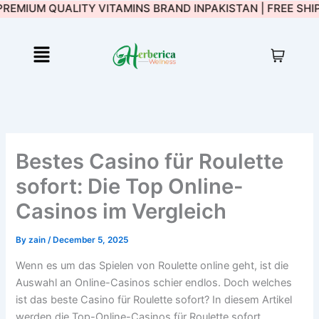
EMIUM QUALITY VITAMINS BRAND IN
Skip
PAKISTAN | FREE SHIP
to
content
Menu
Bestes Casino für Roulette
sofort: Die Top Online-
Casinos im Vergleich
By
zain
/
December 5, 2025
Wenn es um das Spielen von Roulette online geht, ist die
Auswahl an Online-Casinos schier endlos. Doch welches
ist das beste Casino für Roulette sofort? In diesem Artikel
werden die Top-Online-Casinos für Roulette sofort